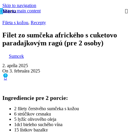
Skip to navigation
Menu
Skip to main content
Fileta s kožou
,
Recepty
Filet zo sumčeka afrického s cuketovo
paradajkovým ragú (pre 2 osoby)
Sumcek
2. apríla 2025
On 3. februára 2025
0
Ingrediencie pre 2 porcie:
2 filety čerstvého sumčeka s kožou
6 strúčikov cesnaku
5 lyžíc olivového oleja
1dcl bieleho suchého vína
15 lístkov bazalky