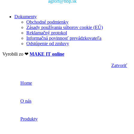
agrorf@hbp.sk
Dokumenty
Obchodné podmienky
Zásady používania súborov cookie (EÚ)
Reklamačný protokol
Informačná povinnosť prevádzkovateľa
Odstúpenie od zmluvy
Vyrobili zo ❤
MAKE IT online
Zatvoriť
Home
O nás
Produkty