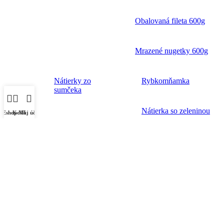
Obalovaná fileta 600g
Mrazené nugetky 600g
Nátierky zo
Rybkomňamka
sumčeka
Nátierka so zeleninou
Eshop
Košík
Môj účet
Nátierka s fazuľou
Nátierka s feferónmi
Zmes na špagety