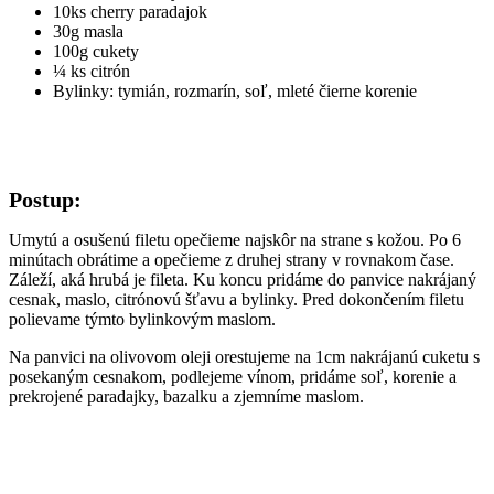
10ks cherry paradajok
30g masla
100g cukety
¼ ks citrón
Bylinky: tymián, rozmarín, soľ, mleté čierne korenie
Postup:
Umytú a osušenú filetu opečieme najskôr na strane s kožou. Po 6
minútach obrátime a opečieme z druhej strany v rovnakom čase.
Záleží, aká hrubá je fileta. Ku koncu pridáme do panvice nakrájaný
cesnak, maslo, citrónovú šťavu a bylinky. Pred dokončením filetu
polievame týmto bylinkovým maslom.
Na panvici na olivovom oleji orestujeme na 1cm nakrájanú cuketu s
posekaným cesnakom, podlejeme vínom, pridáme soľ, korenie a
prekrojené paradajky, bazalku a zjemníme maslom.