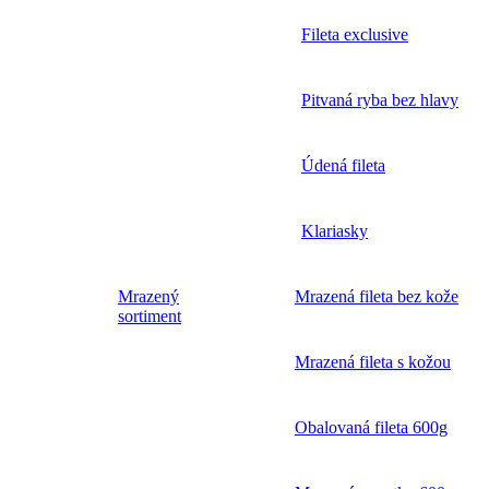
Fileta exclusive
Pitvaná ryba bez hlavy
Údená fileta
Klariasky
Mrazený
Mrazená fileta bez kože
sortiment
Mrazená fileta s kožou
Obalovaná fileta 600g