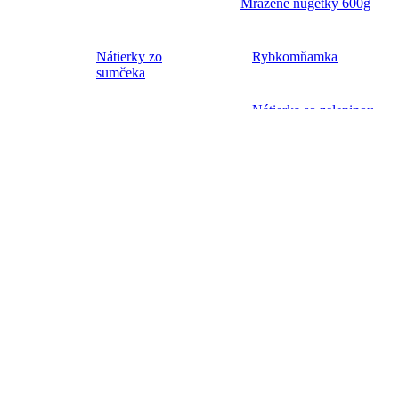
Mrazené nugetky 600g
Nátierky zo
Rybkomňamka
sumčeka
Nátierka so zeleninou
Nátierka s fazuľou
Nátierka s feferónmi
Zmes na špagety
E-shop
Kde kúpiť sumčeka