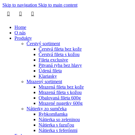
Skip to navigation
Skip to main content
Home
O nás
Produkty
Čerstvý sortiment
Čerstvá fileta bez kože
Čerstvá fileta s kožou
Fileta exclusive
Pitvaná ryba bez hlavy
Údená fileta
Klariasky
Mrazený sortiment
Mrazená fileta bez kože
Mrazená fileta s kožou
Obalovaná fileta 600g
Mrazené nugetky 600g
Nátierky zo sumčeka
Rybkomňamka
Nátierka so zeleninou
Nátierka s fazuľou
Nátierka s feferónmi