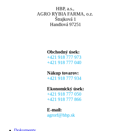
Accessories
HBP, a.s.,
Imperdiet mauris a nontin
AGRO RYBIA FARMA, o.z.
Štrajková 1
Handlová 97251
Obchodný úsek:
+421 918 777 973
+421 918 777 040
Nákup tovarov:
+421 918 777 934
Ekonomický úsek:
+421 918 777 050
+421 918 777 866
E-mail:
agrorf@hbp.sk
Dokumenty