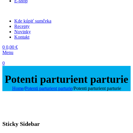
E-shop
Kde kúpiť sumčeka
Recepty
Novinky
Kontakt
0
0,00
€
Menu
0
Potenti parturient parturie
Home
/
Potenti parturient parturie
/
Potenti parturient parturie
Sticky Sidebar