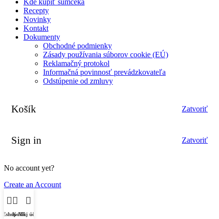
Kde kúpiť sumčeka
Recepty
Novinky
Kontakt
Dokumenty
Obchodné podmienky
Zásady používania súborov cookie (EÚ)
Reklamačný protokol
Informačná povinnosť prevádzkovateľa
Odstúpenie od zmluvy
Košík
Zatvoriť
Sign in
Zatvoriť
No account yet?
Create an Account
Eshop
Košík
Môj účet