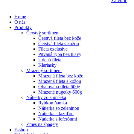
Zatvoriť
Home
O nás
Produkty
Čerstvý sortiment
Čerstvá fileta bez kože
Čerstvá fileta s kožou
Fileta exclusive
Pitvaná ryba bez hlavy
Údená fileta
Klariasky
Mrazený sortiment
Mrazená fileta bez kože
Mrazená fileta s kožou
Obalovaná fileta 600g
Mrazené nugetky 600g
Nátierky zo sumčeka
Rybkomňamka
Nátierka so zeleninou
Nátierka s fazuľou
Nátierka s feferónmi
Zmes na špagety
E-shop