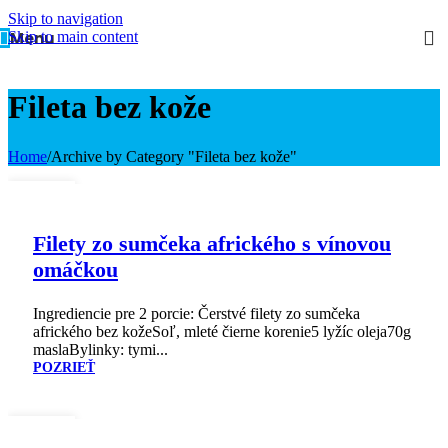
Skip to navigation
Menu
Skip to main content
Fileta bez kože
Home
/
Archive by Category "Fileta bez kože"
24
FEB
Filety zo sumčeka afrického s vínovou
omáčkou
Ingrediencie pre 2 porcie: Čerstvé filety zo sumčeka
afrického bez kožeSoľ, mleté čierne korenie5 lyžíc oleja70g
maslaBylinky: tymi...
POZRIEŤ
26