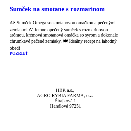
AUG
Sumček na smotane s rozmarínom
🐟 Sumček Omega so smotanovou omáčkou a pečenými
zemiakmi 🥔 Jemne opečený sumček s rozmarínovou
arómou, krémová smotanová omáčka so syrom a dokonale
chrumkavé pečené zemiaky. 🍽️ Ideálny recept na lahodný
obed!
POZRIEŤ
HBP, a.s.,
AGRO RYBIA FARMA, o.z.
Štrajková 1
Handlová 97251